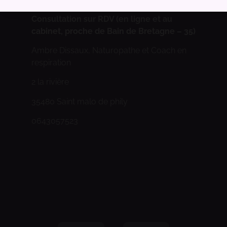
Consultation sur RDV (en ligne et au
cabinet, proche de Bain de Bretagne – 35)
Ambre Dissaux, Naturopathe et Coach en
respiration
2 la rivière
35480 Saint malo de phily
0643057523