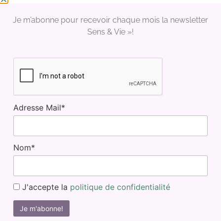
Je m’abonne pour recevoir chaque mois la newsletter
Sens & Vie »!
Nous utilisons des cookies sur notre site web pour
vous garantir la meilleure expérience. En cliquant sur
"Accepter tout", vous acceptez l'utilisation de tous les
cookies. Toutefois vous pouvez visiter "Paramètres
Adresse Mail*
des cookies" pour fournir un consentement controlé.
Paramètres des cookies
Accepter tout
Nom*
J'accepte la
politique de confidentialité