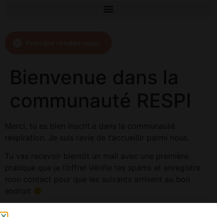
Bienvenue dans la
communauté RESPI
Merci, tu es bien inscrit.e dans la communauté
respiration. Je suis ravie de t’accueillir parmi nous.
Tu vas recevoir bientôt un mail avec une première
pratique que je t’offre! Vérifie tes spams et enregistre
mon contact pour que les suivants arrivent au bon
endroit
A très vite.